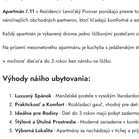
Apartmán č.11
v Rezidencii Levočský Pivovar ponúkajú presne to 
náročnejších obchodných partnerov, ktorí hľadajú komfortné a este
Každý apartmán je vybavený dvoma jedno lôžkovými posteľami o
Na prízemí mezonetového apartmánu je kuchyňa s jedálenským s
+ možnosť dieťaťa do 3 rokov bez nároku na lôžko.
Výhody nášho ubytovania:
Luxusný Spánok
- Manželské postele s vysokým štandardo
Praktickosť a Komfort
- Rozkladací gauč, vhodný pre deti 
Ideálne pre Rodiny
- Deti do 3 rokov majú pobyt zadarmo 
Štýlové a Útulné Prostredie
- Moderné zariadenie v kombi
Výborná Lokalita
- Apartmány sa nachádzajú v tichej a prí