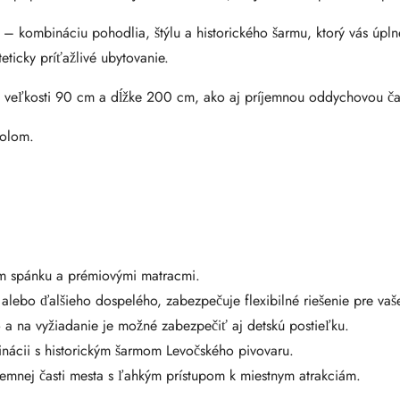
– kombináciu pohodlia, štýlu a historického šarmu, ktorý vás úpln
ticky príťažlivé ubytovanie.
 veľkosti 90 cm a dĺžke 200 cm, ako aj príjemnou oddychovou č
tolom.
m spánku a prémiovými matracmi.
alebo ďalšieho dospelého, zabezpečuje flexibilné riešenie pre vaš
a na vyžiadanie je možné zabezpečiť aj detskú postieľku.
nácii s historickým šarmom Levočského pivovaru.
jemnej časti mesta s ľahkým prístupom k miestnym atrakciám.