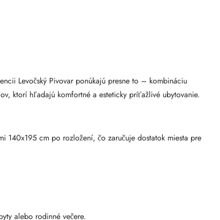
dencii Levočský Pivovar ponúkajú presne to – kombináciu
v, ktorí hľadajú komfortné a esteticky príťažlivé ubytovanie.
i 140x195 cm po rozložení, čo zaručuje dostatok miesta pre
byty alebo rodinné večere.