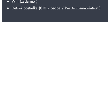
Wifi (
zadarmo
)
Detská postielka (
€
10
/ osoba / Per Accommodation )