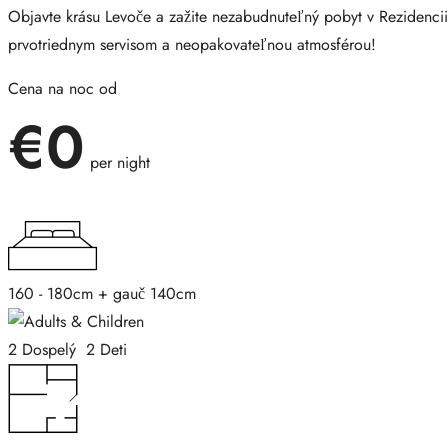
Objavte krásu Levoče a zažite nezabudnuteľný pobyt v Rezidencii
prvotriednym servisom a neopakovateľnou atmosférou!
Cena na noc od
€
0
per night
160 - 180cm + gauč 140cm
2 Dospelý 2 Deti