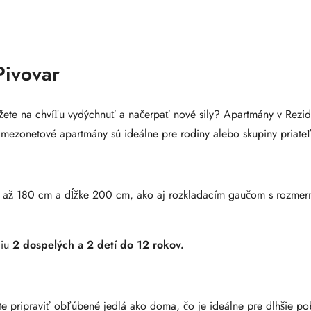
Pivovar
môžete na chvíľu vydýchnuť a načerpať nové sily? Apartmány v Rezi
to mezonetové apartmány sú ideálne pre rodiny alebo skupiny priateľo
 až 180 cm a dĺžke 200 cm, ako aj rozkladacím gaučom s rozmerm
ciu
2 dospelých a 2 detí do 12 rokov.
te pripraviť obľúbené jedlá ako doma, čo je ideálne pre dlhšie po