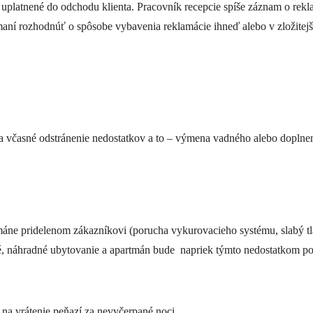
 uplatnené do odchodu klienta. Pracovník recepcie spíše záznam o rek
maní rozhodnúť o spôsobe vybavenia reklamácie ihneď alebo v zložitej
a včasné odstránenie nedostatkov a to – výmena vadného alebo dopln
áne pridelenom zákazníkovi (porucha vykurovacieho systému, slabý tlak
é, náhradné ubytovanie
a apartmán bude napriek týmto nedostatkom po
na vrátenie peňazí za nevyčerpané noci