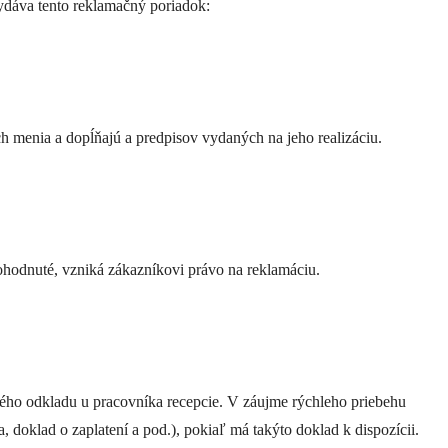
ydáva tento reklamačný poriadok:
h menia a dopĺňajú a predpisov vydaných na jeho realizáciu.
dohodnuté, vzniká zákazníkovi právo na reklamáciu.
ného odkladu u pracovníka recepcie. V záujme rýchleho priebehu
 doklad o zaplatení a pod.), pokiaľ má takýto doklad k dispozícii.