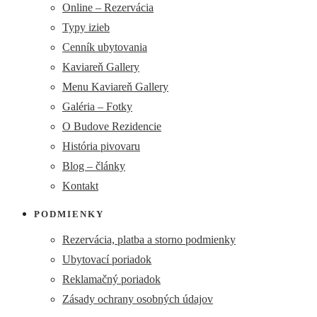
Online – Rezervácia
Typy izieb
Cenník ubytovania
Kaviareň Gallery
Menu Kaviareň Gallery
Galéria – Fotky
O Budove Rezidencie
História pivovaru
Blog – články
Kontakt
PODMIENKY
Rezervácia, platba a storno podmienky
Ubytovací poriadok
Reklamačný poriadok
Zásady ochrany osobných údajov