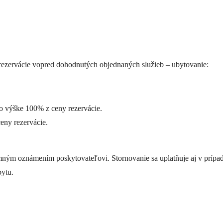
rezervácie vopred dohodnutých objednaných služieb – ubytovanie:
vo výške 100% z ceny rezervácie.
eny rezervácie.
omným oznámením poskytovateľovi. Stornovanie sa uplatňuje aj v prípad
bytu.