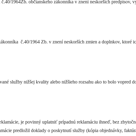
 č.40/1964Zb. občianskeho zákonníka v znení neskorších predpisov, v
 zákonníka č.40/1964 Zb. v znení neskorších zmien a doplnkov, ktoré ic
ané služby nižšej kvality alebo nižšieho rozsahu ako to bolo vopred 
eklamácie, je povinný uplatniť prípadnú reklamáciu ihneď, bez zbytoč
ácie predložil doklady o poskytnutí služby (kópia objednávky, faktúra,