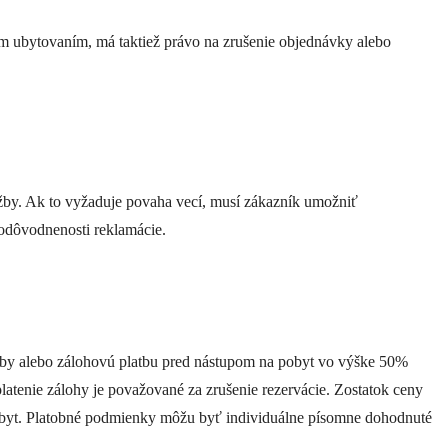
ým ubytovaním, má taktiež právo na zrušenie objednávky alebo
užby. Ak to vyžaduje povaha vecí, musí zákazník umožniť
 odôvodnenosti reklamácie.
atby alebo zálohovú platbu pred nástupom na pobyt vo výške 50%
latenie zálohy je považované za zrušenie rezervácie. Zostatok ceny
 pobyt. Platobné podmienky môžu byť individuálne písomne dohodnuté