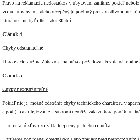
Právo na reklamáciu nedostatkov v ubytovaní zanikne, pokiaľ nebolo
vedúci ubytovania alebo recepčný je povinný po starostlivom preskú
ktorá nesmie byť dlhšia ako 30 dní.
Článok 4
Chyby odstrániteľné
Ubytovacie služby. Zákazník má právo požadovať bezplatné, riadne 
Článok 5
Chyby neodstrániteľné
Pokiaľ nie je možné odstrániť chyby technického charakteru v apartm
a pod.), a ak ubytovanie v súkromí nemôže zákazníkovi ponúknuť in
– primeranú zľavu zo základnej ceny platného cenníka
– zrušenie potvrdenej objednávky alebo zmluvy pred prenocovaním a 