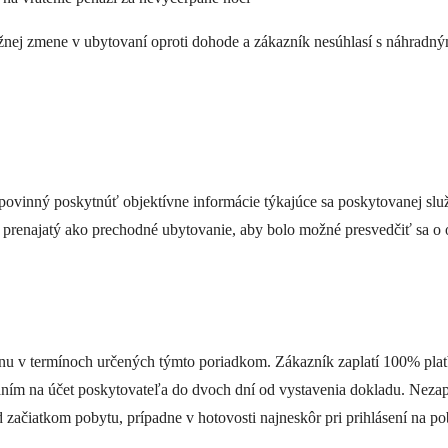
ažnej zmene v ubytovaní oproti dohode a zákazník nesúhlasí s náhradn
 povinný poskytnúť objektívne informácie týkajúce sa poskytovanej sl
l prenajatý ako prechodné ubytovanie, aby bolo možné presvedčiť sa o
cenu v termínoch určených týmto poriadkom. Zákazník zaplatí 100% pl
saním na účet poskytovateľa do dvoch dní od vystavenia dokladu. Nezap
 začiatkom pobytu, prípadne v hotovosti najneskôr pri prihlásení na