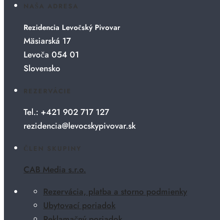
NAŠA ADRESA
Rezidencia Levočský Pivovar
Mäsiarská 17
Levoča 054 01
Slovensko
REZERVÁCIE
Tel.: +421 902 717 127
rezidencia@levocskypivovar.sk
ČLEN SKUPINY
CAB Media s.r.o.
Rezervácia, platba a storno podmienky
Ubytovací poriadok
Reklamačný poriadok